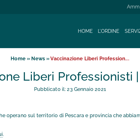
Ammin
HOME
L’ORDINE
SERVI
Home
»
News
»
Vaccinazione Liberi Profession...
one Liberi Professionisti 
Pubblicato il:
23
Gennaio
2021
 che operano sul territorio di Pescara e provincia che abbia
ui
.