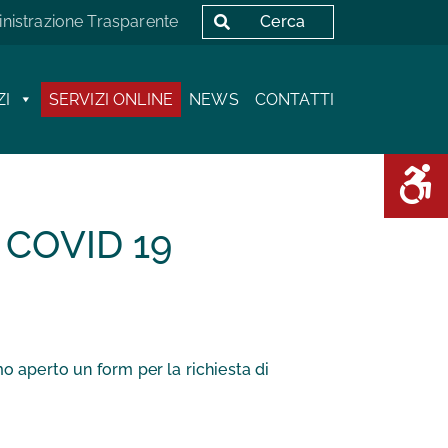
Cerca
istrazione Trasparente
ZI
SERVIZI ONLINE
NEWS
CONTATTI
Area D
| COVID 19
mo aperto un form per la richiesta di