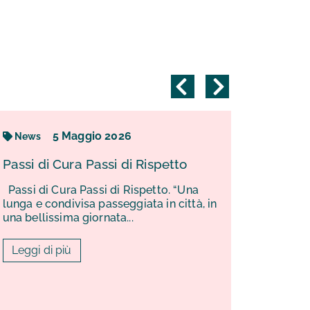
5
Maggio
2026
News
News
Passi di Cura Passi di Rispetto
Secondo
Professi
Passi di Cura Passi di Rispetto. “Una
Questio
lunga e condivisa passeggiata in città, in
Scuola 
una bellissima giornata...
Gentili is
Leggi di più
Infermier
di condiv
sull’avvio,