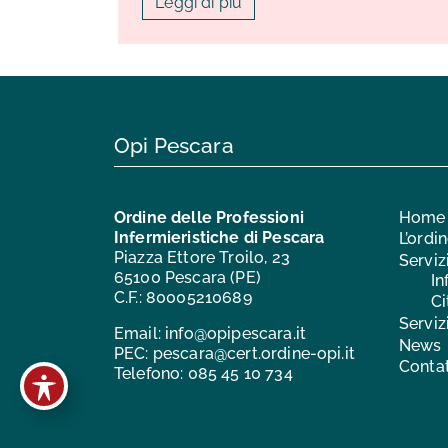
Leggi di più
Opi Pescara
Ordine delle Professioni
Home
Infermieristiche di Pescara
L’ordi
Piazza Ettore Troilo, 23
Serviz
65100 Pescara (PE)
In
C.F.: 80005210689
Ci
Serviz
Email:
info@opipescara.it
News
PEC:
pescara@cert.ordine-opi.it
Contat
Telefono:
085 45 10 734