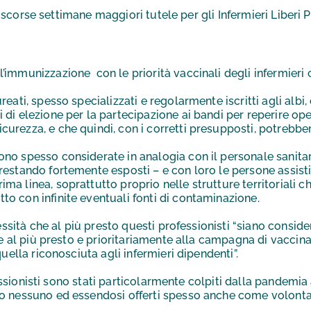
corse settimane maggiori tutele per gli Infermieri Liberi Pro
l’immunizzazione con le priorità vaccinali degli infermieri 
reati, spesso specializzati e regolarmente iscritti agli albi,
i di elezione per la partecipazione ai bandi per reperire o
curezza, e che quindi, con i corretti presupposti, potrebber
sono spesso considerate in analogia con il personale sanit
 restando fortemente esposti – e con loro le persone assistit
ma linea, soprattutto proprio nelle strutture territoriali che
to con infinite eventuali fonti di contaminazione.
ssità che al più presto questi professionisti “siano consider
re al più presto e prioritariamente alla campagna di vacci
ella riconosciuta agli infermieri dipendenti”.
fessionisti sono stati particolarmente colpiti dalla pandemi
 nessuno ed essendosi offerti spesso anche come volontari