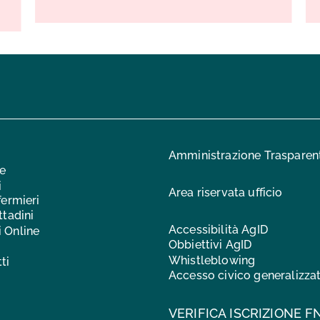
Amministrazione Trasparen
ne
i
Area riservata ufficio
fermieri
ttadini
Accessibilità AgID
i Online
Obbiettivi AgID
Whistleblowing
ti
Accesso civico generalizza
VERIFICA ISCRIZIONE F