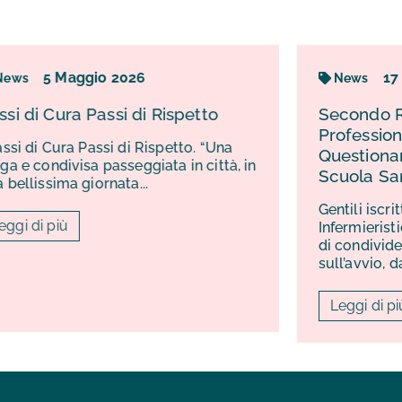
17
Marzo
2026
News
spetto
Secondo Rapporto sulle
Professioni infermieristiche –
tto. “Una
Questionario promosso dalla
in città, in
Scuola Sant’Anna di Pisa
Gentili iscritti, l’Ordine delle Professio
Infermieristiche di Pescara ha il piace
di condividere con voi l’informazione
sull’avvio, da...
Leggi di più