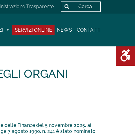
Cerca
istrazione Trasparente
ZI
SERVIZI ONLINE
NEWS
CONTATTI
Area D
EGLI ORGANI
 e delle Finanze del 5 novembre 2025, ai
egge 7 agosto 1990, n. 241 è stato nominato