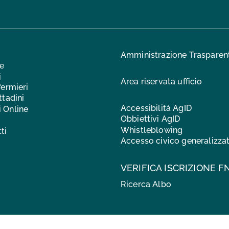
Amministrazione Trasparen
ne
i
Area riservata ufficio
fermieri
ttadini
Accessibilità AgID
i Online
Obbiettivi AgID
Whistleblowing
ti
Accesso civico generalizza
VERIFICA ISCRIZIONE F
Ricerca Albo