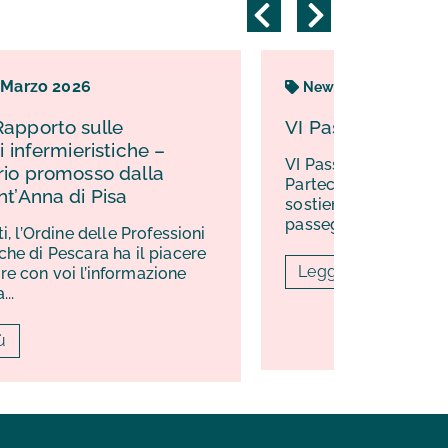
1
Ottobre
2022
News
VI Passeggiata Dannunziana ISAV
VI Passeggiata Dannunziana ISAV.
Partecipa alla raccolta fondi che
sostiene i malati di Sla in Abruzzo. Una
passeggiata...
ni
re
Leggi di più