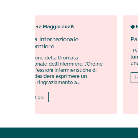
2026
5
Maggio
2026
News
zionale
Passi di Cura Passi di Ri
Passi di Cura Passi di Rispe
lunga e condivisa passeggiata 
Giornata
una bellissima giornata...
nfermiere, l’Ordine
fermieristiche di
sprimere un
Leggi di più
ento a...