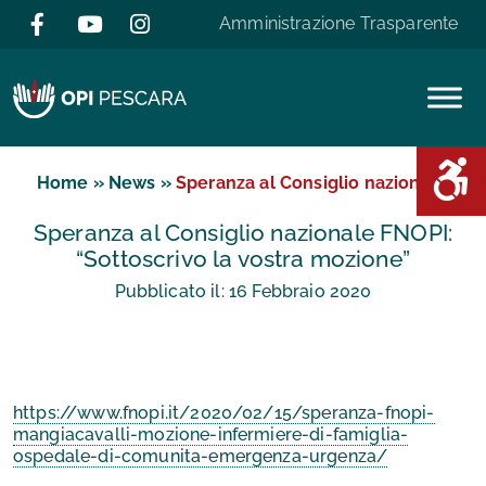
Salta al contenuto
Amministrazione Trasparente
Area D
Home
»
News
»
Speranza al Consiglio nazional...
Speranza al Consiglio nazionale FNOPI:
“Sottoscrivo la vostra mozione”
Pubblicato il:
16
Febbraio
2020
https://www.fnopi.it/2020/02/15/speranza-fnopi-
mangiacavalli-mozione-infermiere-di-famiglia-
ospedale-di-comunita-emergenza-urgenza/