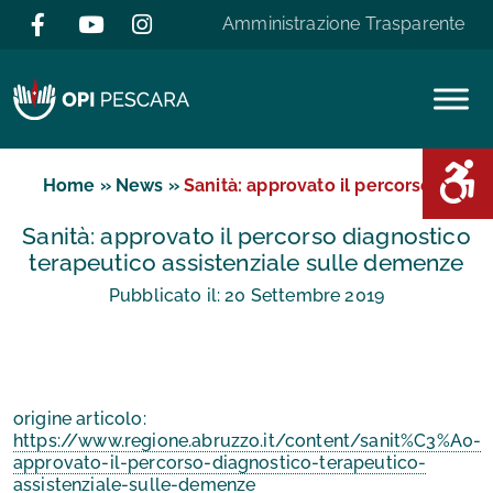
Salta al contenuto
Amministrazione Trasparente
Area D
Home
»
News
»
Sanità: approvato il percorso ...
Sanità: approvato il percorso diagnostico
terapeutico assistenziale sulle demenze
Pubblicato il:
20
Settembre
2019
origine articolo:
https://www.regione.abruzzo.it/content/sanit%C3%A0-
approvato-il-percorso-diagnostico-terapeutico-
assistenziale-sulle-demenze