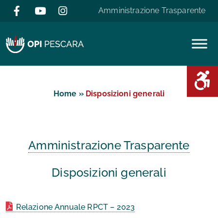
Salta al contenuto
Amministrazione Trasparente
Area D
Home
»
Disposizioni generali
Amministrazione Trasparente
Disposizioni generali
Relazione Annuale RPCT – 2023