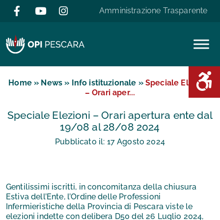
Salta al contenuto
Amministrazione Trasparente
Area D
Home
»
News
»
Info istituzionale
»
Speciale Elezioni
– Orari aper...
Speciale Elezioni – Orari apertura ente dal
19/08 al 28/08 2024
Pubblicato il:
17
Agosto
2024
Gentilissimi iscritti, in concomitanza della chiusura
Estiva dell’Ente, l’Ordine delle Professioni
Infermieristiche della Provincia di Pescara viste le
elezioni indette con delibera D50 del 26 Luglio 2024,