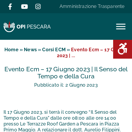
Salta al contenuto
Amministrazione Trasparente
Area D
Home
»
News
»
Corsi ECM
»
Evento Ecm – 17 Giugno
2023 | ...
Evento Ecm – 17 Giugno 2023 | Il Senso del
Tempo e della Cura
Pubblicato il:
2
Giugno
2023
Il 17 Giugno 2023, si terrà il convegno “Il Senso del
Tempo e della Cura” dalle ore 08:00 alle ore 14:00
presso Le Terrazze Roof Garden a Pescara in Piazza
Primo Maggio. A relazionare il dott. Aurelio Filippini.